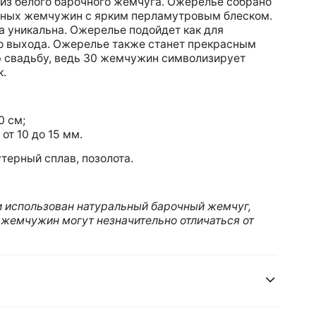
из белого барочного жемчуга. Ожерелье собрано
чных жемчужин с ярким перламутровым блеском.
 уникальна. Ожерелье подойдет как для
го выхода. Ожерелье также станет прекрасным
 свадьбу, ведь 30 жемчужин символизирует
к.
0 см;
от 10 до 15 мм.
терный сплав, позолота.
и использован натуральный барочный жемчуг,
 жемчужин могут незначительно отличаться от