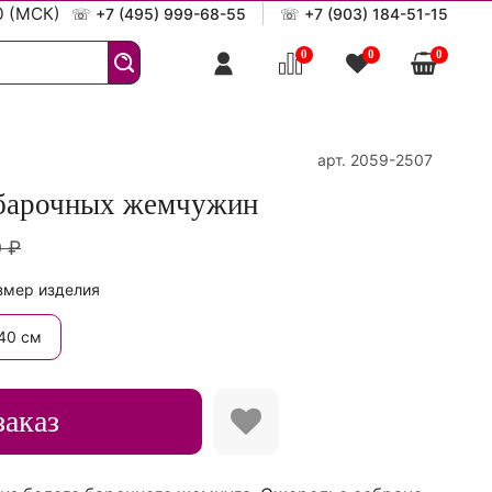
0 (МСК)
☏
+7 (495) 999-68-55
☏
+7 (903) 184-51-15
0
0
0
арт.
2059-2507
 барочных жемчужин
 ₽
змер изделия
40 см
заказ