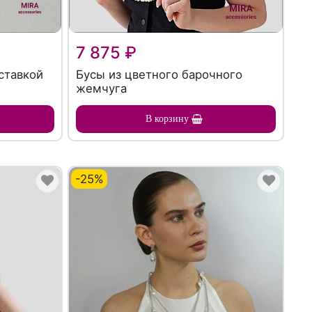
7 875 ₽
ставкой
Бусы из цветного барочного
жемчуга
В корзину
-25%