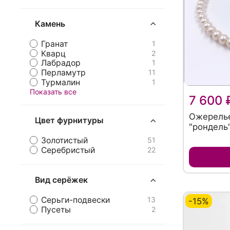
Камень
Гранат
1
Кварц
2
Лабрадор
1
Перламутр
11
Турмалин
1
Показать все
7 600 
Ожерелье
Цвет фурнитуры
"рондель
Золотистый
51
Серебристый
22
Вид серёжек
Серьги-подвески
13
-15%
Пусеты
2