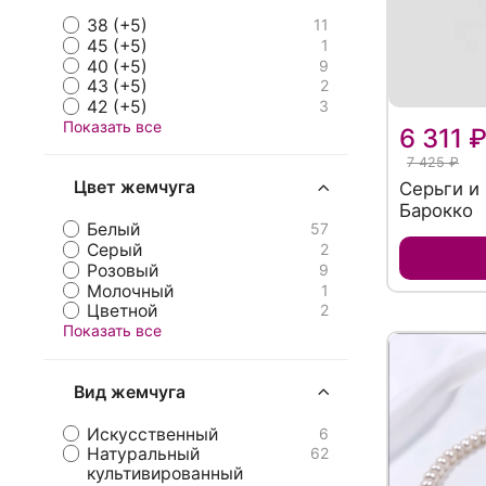
38 (+5)
11
45 (+5)
1
40 (+5)
9
43 (+5)
2
42 (+5)
3
Показать все
6 311 
7 425 ₽
Цвет жемчуга
Серьги и
Барокко
Белый
57
Серый
2
Розовый
9
Молочный
1
Цветной
2
Показать все
Вид жемчуга
Искусственный
6
Натуральный
62
культивированный