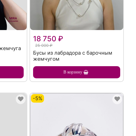
18 750 ₽
25 000 ₽
 жемчуга
Бусы из лабрадора с барочным
жемчугом
В корзину
-5%