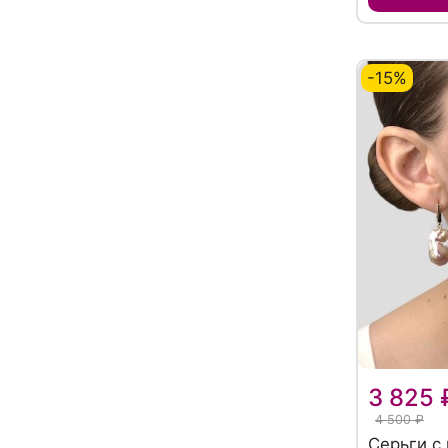
-15%
3 825 
4 500 ₽
Серьги с