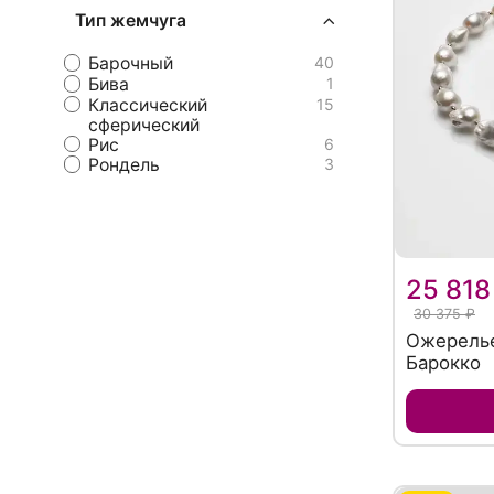
Тип жемчуга
Барочный
40
Бива
1
Классический
15
сферический
Рис
6
Рондель
3
25 818
30 375 ₽
Ожерелье
Барокко