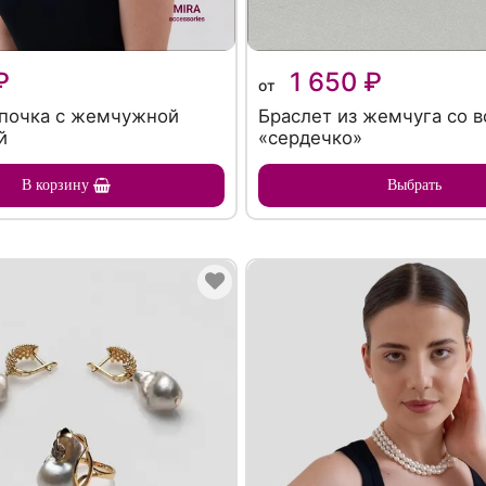
₽
1 650 ₽
от
почка с жемчужной
Браслет из жемчуга со в
й
«сердечко»
В корзину
Выбрать