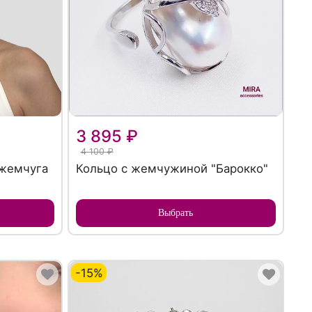
3 895 ₽
4 100 ₽
 жемчуга
Кольцо с жемчужиной "Барокко"
Выбрать
-15%