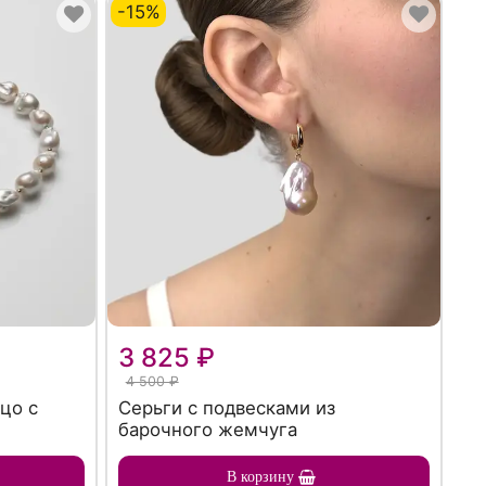
-15%
3 825 ₽
4 500 ₽
цо с
Серьги с подвесками из
барочного жемчуга
В корзину