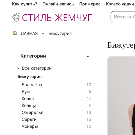
Как купить?
Онлайн-запись
Примерка
Колесо удачи
🏠
ГЛАВНАЯ
Бижутерия
Бижуте
Категории
Все категории
Бижутерия
Браслеты
10
Бусы
5
Колье
17
Кольца
2
Ожерелья
13
Серьги
15
Чокеры
10