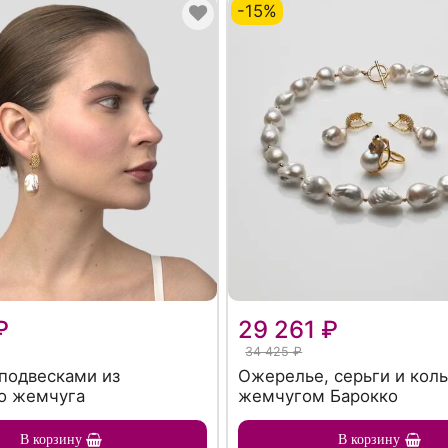
-15%
₽
29 261 ₽
34 425 ₽
 подвесками из
Ожерелье, серьги и коль
о жемчуга
жемчугом Барокко
В корзину
В корзину