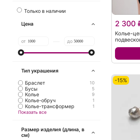
Только в наличии
2 300 
Цена
Колье-це
подвеско
—
от
до
Тип украшения
-15%
Браслет
10
Бусы
5
Колье
9
Колье-обруч
1
Колье-трансформер
1
Показать все
Размер изделия (длина, в
см)