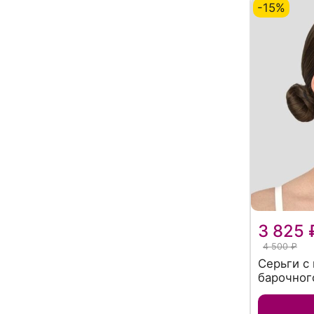
-15%
3 825 
4 500 ₽
Серьги с
барочног