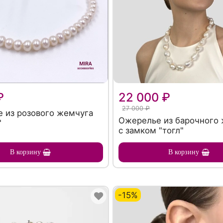
₽
22 000 ₽
27 000 ₽
 из розового жемчуга
Ожерелье из барочного
"
с замком "тогл"
В корзину
В корзину
-15%